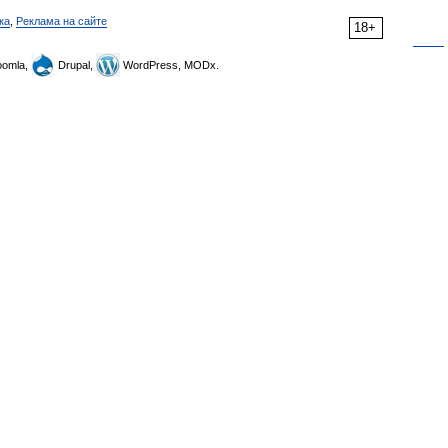
ка
,
Реклама на сайте
18+
omla,
Drupal,
WordPress, MODx.