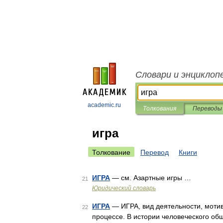
Словари и энциклоп
academic.ru
Толкования
Переводы
игра
Толкование
Перевод
Книги
ИГРА
— см. Азартные игры …
21
Юридический словарь
ИГРА
— ИГРА, вид деятельности, мотив 
22
процессе. В истории человеческого об