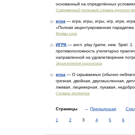
основанный на определённых условия
Современный толковый словарь русского я
игра
— игра, игры, игры, игр, игре, игра
28
«Полная акцентуированная парадигма п
Формы слов
ИГРА
— англ. play /game; нем. Spiel. 
29
противоположность утилитарно практи
направленной на удовлетворение потре
Энциклопедия социологии
игра
— О скрываемых (обычно неблагови
30
грязная, двойная, двусмысленная, дипл
лживая, лицемерная, лукавая, недобр
Словарь эпитетов
Страницы
←
Предыдущая
Сле
1
2
3
4
5
6