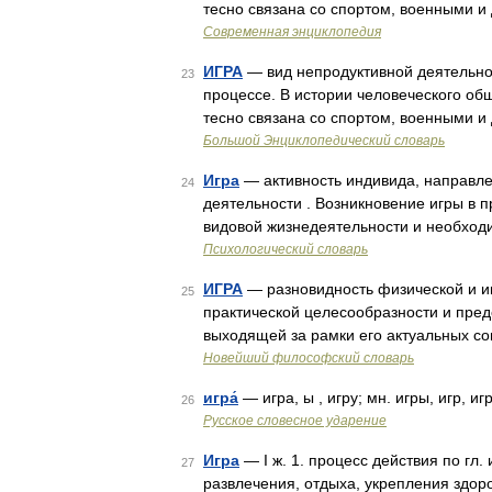
тесно связана со спортом, военными и
Современная энциклопедия
ИГРА
— вид непродуктивной деятельнос
23
процессе. В истории человеческого об
тесно связана со спортом, военными и
Большой Энциклопедический словарь
Игра
— активность индивида, направле
24
деятельности . Возникновение игры в
видовой жизнедеятельности и необхо
Психологический словарь
ИГРА
— разновидность физической и и
25
практической целесообразности и пре
выходящей за рамки его актуальных со
Новейший философский словарь
игра́
— игра, ы , игру; мн. игры, игр, и
26
Русское словесное ударение
Игра
— I ж. 1. процесс действия по гл. 
27
развлечения, отдыха, укрепления здоров