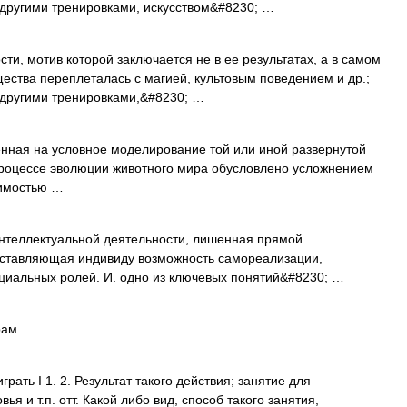
 другими тренировками, искусством&#8230; …
ти, мотив которой заключается не в ее результатах, а в самом
щества переплеталась с магией, культовым поведением и др.;
 другими тренировками,&#8230; …
нная на условное моделирование той или иной развернутой
 процессе эволюции животного мира обусловлено усложнением
димостью …
нтеллектуальной деятельности, лишенная прямой
дставляющая индивиду возможность самореализации,
циальных ролей. И. одно из ключевых понятий&#8230; …
грам …
играть I 1. 2. Результат такого действия; занятие для
ья и т.п. отт. Какой либо вид, способ такого занятия,