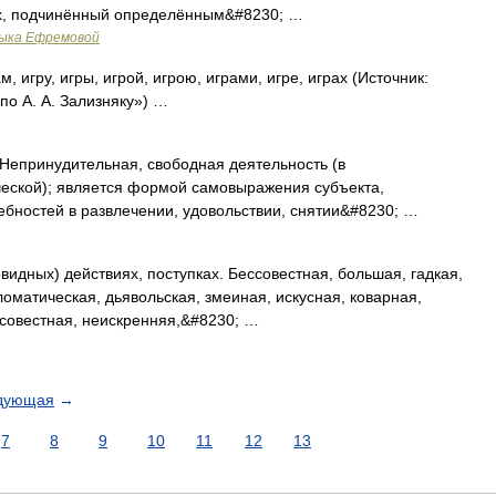
х, подчинённый определённым&#8230; …
зыка Ефремовой
м, игру, игры, игрой, игрою, играми, игре, играх (Источник:
о А. А. Зализняку») …
1. Непринудительная, свободная деятельность (в
ческой); является формой самовыражения субъекта,
бностей в развлечении, удовольствии, снятии&#8230; …
дных) действиях, поступках. Бессовестная, большая, гадкая,
оматическая, дьявольская, змеиная, искусная, коварная,
осовестная, неискренняя,&#8230; …
дующая
→
7
8
9
10
11
12
13